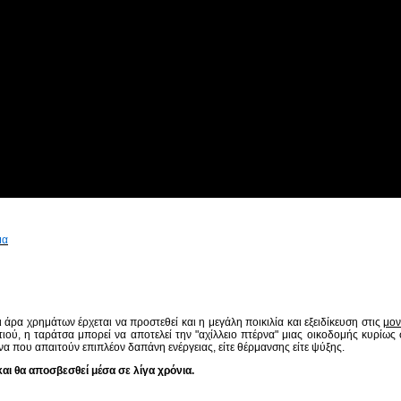
μα
 άρα χρημάτων έρχεται να προστεθεί και η μεγάλη ποικιλία και εξειδίκευση στις
μον
ιτιού, η ταράτσα μπορεί να αποτελεί την "αχίλλειο πτέρνα" μιας οικοδομής κυρίως
α που απαιτούν επιπλέον δαπάνη ενέργειας, είτε θέρμανσης είτε ψύξης.
και θα αποσβεσθεί μέσα σε λίγα χρόνια.