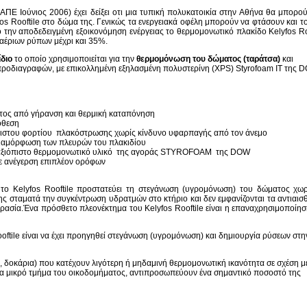
ΑΠΕ Ιούνιος 2006) έχει δείξει οτι μια τυπική πολυκατοικία στην Αθήνα θα μπορο
os Rooftile στο δώμα της. Γενικώς τα ενεργειακά οφέλη μπορούν να φτάσουν και 
ό την αποδεδειγμένη εξοικονόμηση ενέργειας το θερμομονωτικό πλακίδο Kelyfos Ro
 αέριων ρύπων μέχρι και 35%.
διο
το οποίο χρησιμοποιείται για την
θερμομόνωση του δώματος (ταράτσα)
και
 προδιαγραφών, με επικολλημένη εξηλασμένη πολυστερίνη (XPS) Styrofoam IT της 
τος από γήρανση και θερμική καταπόνηση
όθεση
χιστου φορτίου πλακόστρωσης χωρίς κίνδυνο υφαρπαγής από τον άνεμο
ιαμόρφωση των πλευρών του πλακιδίου
ιο αξιόπιστο θερμομονωτικό υλικό της αγοράς STYROFOAM της DOW
ε ανέγερση επιπλέον ορόφων
το Kelyfos Rooftile προστατεύει τη στεγάνωση (υγρομόνωση) του δώματος χωρ
σης σταματά την συγκέντρωση υδρατμών στο κτήριο και δεν εμφανίζονται τα αντιαισ
ρασία.Ένα πρόσθετο πλεονέκτημα του Kelyfos Rooftile είναι η επαναχρησιμοποίη
ftile είναι να έχει προηγηθεί στεγάνωση (υγρομόνωση) και δημιουργία ρύσεων στη
ς, δοκάρια) που κατέχουν λιγότερη ή μηδαμινή θερμομονωτική ικανότητα σε σχέση 
ένα μικρό τμήμα του οικοδομήματος, αντιπροσωπεύουν ένα σημαντικό ποσοστό της