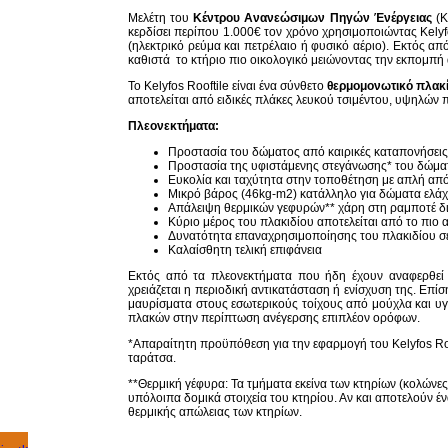
Μελέτη του
Κέντρου Ανανεώσιμων Πηγών Ένέργειας
(Κ
κερδίσει περίπου 1.000€ τον χρόνο χρησιμοποιώντας Kelyf
(ηλεκτρικό ρεύμα και πετρέλαιο ή φυσικό αέριο). Εκτός απ
καθιστά το κτήριο πιο οικολογικό μειώνοντας την εκπομπή
Το Kelyfos Rooftile είναι ένα σύνθετο
θερμομονωτικό πλακί
αποτελείται από ειδικές πλάκες λευκού τσιμέντου, υψηλών
Πλεονεκτήματα:
Προστασία του δώματος από καιρικές καταπονήσεις
Προστασία της υφιστάμενης στεγάνωσης* του δώμα
Ευκολία και ταχύτητα στην τοποθέτηση με απλή απ
Μικρό βάρος (46kg-m2) κατάλληλο για δώματα ελά
Απάλειψη θερμικών γεφυρών** χάρη στη ραμποτέ δ
Κύριο μέρος του πλακιδίου αποτελείται από το π
Δυνατότητα επαναχρησιμοποίησης του πλακιδίου σ
Καλαίσθητη τελική επιφάνεια
Εκτός από τα πλεονεκτήματα που ήδη έχουν αναφερθεί 
χρειάζεται η περιοδική αντικατάσταση ή ενίσχυση της. Επί
μαυρίσματα στους εσωτερικούς τοίχους από μούχλα και υγ
πλακών στην περίπτωση ανέγερσης επιπλέον ορόφων.
*Απαραίτητη προϋπόθεση για την εφαρμογή του Kelyfos Roo
ταράτσα.
**Θερμική γέφυρα: Τα τμήματα εκείνα των κτηρίων (κολώνε
υπόλοιπα δομικά στοιχεία του κτηρίου. Αν και αποτελούν 
θερμικής απώλειας των κτηρίων.