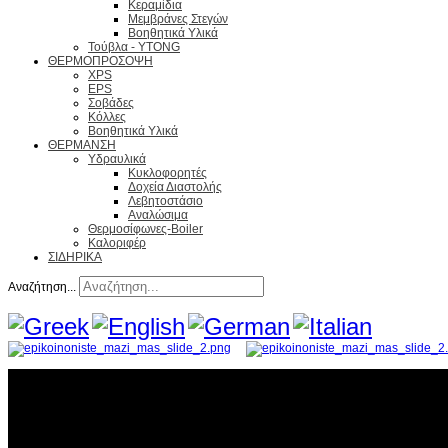
Κεραμίδια
Μεμβράνες Στεγών
Βοηθητικά Υλικά
Τούβλα - YTONG
ΘΕΡΜΟΠΡΟΣΟΨΗ
XPS
EPS
Σοβάδες
Κόλλες
Βοηθητικά Υλικά
ΘΕΡΜΑΝΣΗ
Υδραυλικά
Κυκλοφορητές
Δοχεία Διαστολής
Λεβητοστάσιο
Αναλώσιμα
Θερμοσίφωνες-Boiler
Καλοριφέρ
ΣΙΔΗΡΙΚΑ
Αναζήτηση...